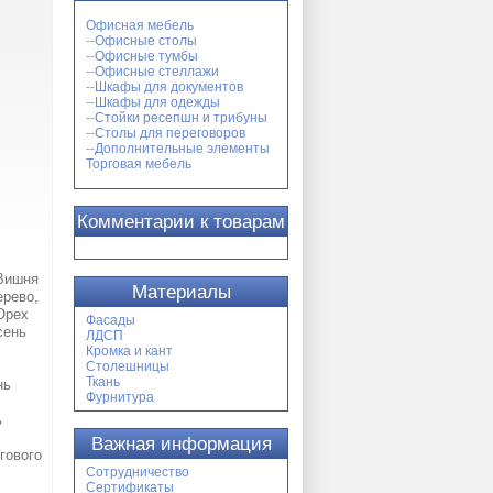
Офисная мебель
Офисные столы
Офисные тумбы
Офисные стеллажи
Шкафы для документов
Шкафы для одежды
Стойки ресепшн и трибуны
Столы для переговоров
Дополнительные элементы
Торговая мебель
Комментарии к товарам
 Вишня
Материалы
ерево,
Орех
Фасады
сень
ЛДСП
Кромка и кант
Столешницы
Ткань
нь
Фурнитура
ь
Важная информация
гового
Сотрудничество
Сертификаты