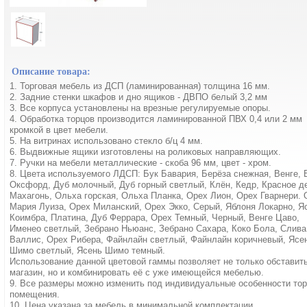
Описание товара:
1. Торговая мебель из ДСП (ламинированная) толщина 16 мм.
2. Задние стенки шкафов и дно ящиков - ДВПО белый 3,2 мм
3. Все корпуса установлены на врезные регулируемые опоры.
4. Обработка торцов производится ламинированной ПВХ 0,4 или 2 мм
кромкой в цвет мебели.
5. На витринах использовано стекло б/ц 4 мм.
6. Выдвижные ящики изготовлены на роликовых направляющих.
7. Ручки на мебели металлические - скоба 96 мм, цвет - хром.
8. Цвета используемого ЛДСП: Бук Бавария, Берёза снежная, Венге,
Оксфорд, Дуб молочный, Дуб горный светлый, Клён, Кедр, Красное д
Махагонь, Ольха горская, Ольха Планка, Орех Лион, Орех Гварнери. 
Мария Луиза, Орех Миланский, Орех Экко, Серый, Яблоня Локарно, Я
Коимбра, Платина, Дуб Феррара, Орех Темный, Черный, Венге Цаво,
Именео светлый, Зебрано Ньюанс, Зебрано Сахара, Коко Бола, Слива
Валлис, Орех Рибера, Файнлайн светлый, Файнлайн коричневый, Ясе
Шимо светлый, Ясень Шимо темный.
Использование данной цветовой гаммы позволяет не только обставит
магазин, но и комбинировать её с уже имеющейся мебелью.
9. Все размеры можно изменить под индивидуальные особенности тор
помещения.
10. Цена указана за мебель в минимальной комплектации