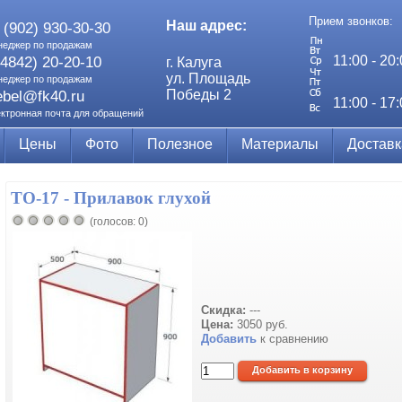
Прием звонков:
Наш адрес:
 (902) 930-30-30
неджер по продажам
11:00 - 20
(4842) 20-20-10
г. Калуга
ул. Площадь
неджер по продажам
Победы 2
bel@fk40.ru
11:00 - 17
ектронная почта для обращений
Цены
Фото
Полезное
Материалы
Доставк
ТО-17 - Прилавок глухой
(голосов: 0)
Скидка:
---
Цена:
3050 руб.
Добавить
к сравнению