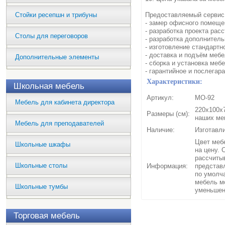
Стойки ресепшн и трибуны
Предоставляемый сервис
- замер офисного помеще
- разработка проекта рас
Столы для переговоров
- разработка дополнитель
- изготовление стандартн
- доставка и подъём мебе
Дополнительные элементы
- сборка и установка мебе
- гарантийное и послегар
Характеристики:
Школьная мебель
Артикул:
МО-92
Мебель для кабинета директора
220х100х7
Размеры (см):
наших ме
Мебель для преподавателей
Наличие:
Изготавли
Цвет мебе
Школьные шкафы
на цену. 
рассчиты
Школьные столы
Информация:
представ
по умолч
мебель м
Школьные тумбы
уменьшен
Торговая мебель