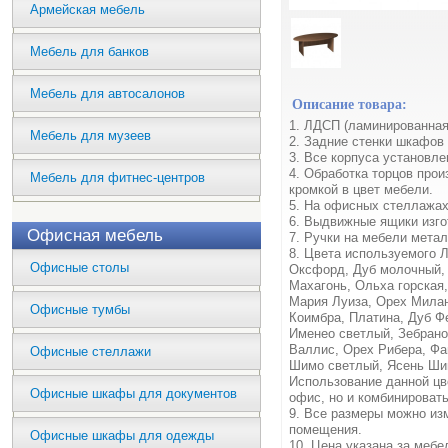
Армейская мебель
Мебель для банков
Мебель для автосалонов
Описание товара:
1. ЛДСП (ламинированная
Мебель для музеев
2. Задние стенки шкафов
3. Все корпуса установл
4. Обработка торцов про
Мебель для фитнес-центров
кромкой в цвет мебели.
5. На офисных стеллажах
6. Выдвижные ящики изг
Офисная мебель
7. Ручки на мебели метал
8. Цвета используемого 
Офисные столы
Оксфорд, Дуб молочный, 
Махагонь, Ольха горская
Мария Луиза, Орех Милан
Офисные тумбы
Коимбра, Платина, Дуб Ф
Именео светлый, Зебрано
Валлис, Орех Рибера, Фа
Офисные стеллажи
Шимо светлый, Ясень Ши
Использование данной цв
Офисные шкафы для документов
офис, но и комбинироват
9. Все размеры можно из
помещения.
Офисные шкафы для одежды
10. Цена указана за меб