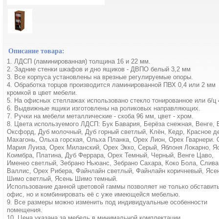
Описание товара:
1. ЛДСП (ламинированная) толщина 16 и 22 мм.
2. Задние стенки шкафов и дно ящиков - ДВПО белый 3,2 мм
3. Все корпуса установлены на врезные регулируемые опоры.
4. Обработка торцов производится ламинированной ПВХ 0,4 или 2 мм
кромкой в цвет мебели.
5. На офисных стеллажах использовано стекло тонированное или б/ц 
6. Выдвижные ящики изготовлены на роликовых направляющих.
7. Ручки на мебели металлические - скоба 96 мм, цвет - хром.
8. Цвета используемого ЛДСП: Бук Бавария, Берёза снежная, Венге,
Оксфорд, Дуб молочный, Дуб горный светлый, Клён, Кедр, Красное д
Махагонь, Ольха горская, Ольха Планка, Орех Лион, Орех Гварнери. 
Мария Луиза, Орех Миланский, Орех Экко, Серый, Яблоня Локарно, Я
Коимбра, Платина, Дуб Феррара, Орех Темный, Черный, Венге Цаво,
Именео светлый, Зебрано Ньюанс, Зебрано Сахара, Коко Бола, Слива
Валлис, Орех Рибера, Файнлайн светлый, Файнлайн коричневый, Ясе
Шимо светлый, Ясень Шимо темный.
Использование данной цветовой гаммы позволяет не только обставит
офис, но и комбинировать её с уже имеющейся мебелью.
9. Все размеры можно изменить под индивидуальные особенности
помещения.
10. Цена указана за мебель в минимальной комплектации