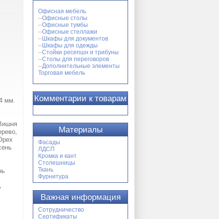
Офисная мебель
Офисные столы
Офисные тумбы
Офисные стеллажи
Шкафы для документов
Шкафы для одежды
Стойки ресепшн и трибуны
Столы для переговоров
Дополнительные элементы
Торговая мебель
Комментарии к товарам
4 мм.
 Вишня
Материалы
ерево,
Орех
Фасады
сень
ЛДСП
Кромка и кант
Столешницы
Ткань
нь
Фурнитура
ь
Важная информация
Сотрудничество
Сертификаты