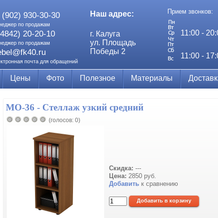
Прием звонков:
Наш адрес:
 (902) 930-30-30
неджер по продажам
11:00 - 20
(4842) 20-20-10
г. Калуга
ул. Площадь
неджер по продажам
Победы 2
bel@fk40.ru
11:00 - 17
ектронная почта для обращений
Цены
Фото
Полезное
Материалы
Доставк
МО-36 - Стеллаж узкий средний
(голосов: 0)
Скидка:
---
Цена:
2850 руб.
Добавить
к сравнению