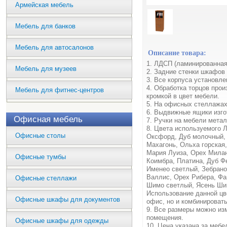
Армейская мебель
Мебель для банков
Мебель для автосалонов
Описание товара:
1. ЛДСП (ламинированная
Мебель для музеев
2. Задние стенки шкафов
3. Все корпуса установл
4. Обработка торцов про
Мебель для фитнес-центров
кромкой в цвет мебели.
5. На офисных стеллажах
6. Выдвижные ящики изг
Офисная мебель
7. Ручки на мебели метал
8. Цвета используемого 
Офисные столы
Оксфорд, Дуб молочный, 
Махагонь, Ольха горская
Мария Луиза, Орех Милан
Офисные тумбы
Коимбра, Платина, Дуб Ф
Именео светлый, Зебрано
Валлис, Орех Рибера, Фа
Офисные стеллажи
Шимо светлый, Ясень Ши
Использование данной цв
Офисные шкафы для документов
офис, но и комбинироват
9. Все размеры можно из
помещения.
Офисные шкафы для одежды
10. Цена указана за меб