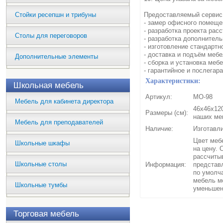
Стойки ресепшн и трибуны
Предоставляемый сервис
- замер офисного помеще
- разработка проекта рас
Столы для переговоров
- разработка дополнитель
- изготовление стандартн
- доставка и подъём мебе
Дополнительные элементы
- сборка и установка мебе
- гарантийное и послегар
Характеристики:
Школьная мебель
Артикул:
МО-98
Мебель для кабинета директора
46x46x120
Размеры (см):
наших ме
Мебель для преподавателей
Наличие:
Изготавли
Цвет мебе
Школьные шкафы
на цену. 
рассчиты
Школьные столы
Информация:
представ
по умолч
мебель м
Школьные тумбы
уменьшен
Торговая мебель