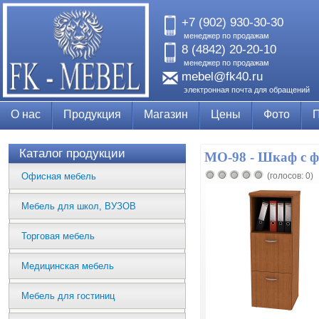
+7 (902) 930-30-30
менеджер по продажам
8 (4842) 20-20-10
менеджер по продажам
mebel@fk40.ru
электронная почта для обращений
О нас
Продукция
Магазин
Цены
Фото
Каталог продукции
МО-98 - Шкаф с 
Офисная мебель
(голосов: 0)
Мебель для школ, ВУЗОВ
Торговая мебель
Медицинская мебель
Мебель для гостиниц