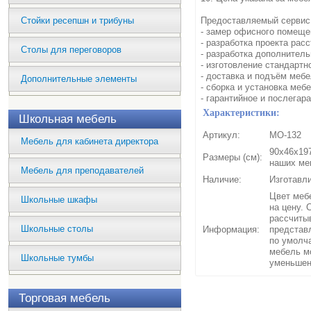
Стойки ресепшн и трибуны
Предоставляемый сервис
- замер офисного помеще
- разработка проекта рас
Столы для переговоров
- разработка дополнитель
- изготовление стандартн
- доставка и подъём мебе
Дополнительные элементы
- сборка и установка мебе
- гарантийное и послегар
Характеристики:
Школьная мебель
Артикул:
МО-132
Мебель для кабинета директора
90x46x197
Размеры (см):
наших ме
Мебель для преподавателей
Наличие:
Изготавли
Цвет мебе
Школьные шкафы
на цену. 
рассчиты
Школьные столы
Информация:
представ
по умолч
мебель м
Школьные тумбы
уменьшен
Торговая мебель