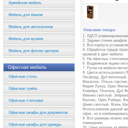
Армейская мебель
Мебель для банков
Мебель для автосалонов
Описание товара:
1. ЛДСП (ламинированная
Мебель для музеев
2. Задние стенки шкафов
3. Все корпуса установл
4. Обработка торцов про
Мебель для фитнес-центров
кромкой в цвет мебели.
5. На офисных стеллажах
6. Выдвижные ящики изг
Офисная мебель
7. Ручки на мебели метал
8. Цвета используемого 
Офисные столы
Оксфорд, Дуб молочный, 
Махагонь, Ольха горская
Мария Луиза, Орех Милан
Офисные тумбы
Коимбра, Платина, Дуб Ф
Именео светлый, Зебрано
Валлис, Орех Рибера, Фа
Офисные стеллажи
Шимо светлый, Ясень Ши
Использование данной цв
Офисные шкафы для документов
офис, но и комбинироват
9. Все размеры можно из
помещения.
Офисные шкафы для одежды
10. Цена указана за меб