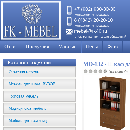
+7 (902) 930-30-30
менеджер по продажам
8 (4842) 20-20-10
менеджер по продажам
mebel@fk40.ru
электронная почта для обращений
О нас
Продукция
Магазин
Цены
Фото
Каталог продукции
МО-132 - Шкаф д
Офисная мебель
(голосов: 0)
Мебель для школ, ВУЗОВ
Торговая мебель
Медицинская мебель
Мебель для гостиниц