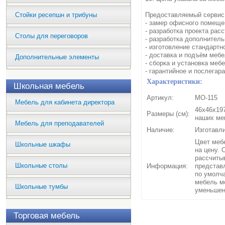
Стойки ресепшн и трибуны
Предоставляемый сервис
- замер офисного помеще
- разработка проекта рас
Столы для переговоров
- разработка дополнитель
- изготовление стандартн
- доставка и подъём мебе
Дополнительные элементы
- сборка и установка мебе
- гарантийное и послегар
Характеристики:
Школьная мебель
Артикул:
МО-115
Мебель для кабинета директора
46x46x197
Размеры (см):
наших ме
Мебель для преподавателей
Наличие:
Изготавли
Цвет мебе
Школьные шкафы
на цену. 
рассчиты
Школьные столы
Информация:
представ
по умолч
мебель м
Школьные тумбы
уменьшен
Торговая мебель