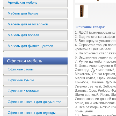
Армейская мебель
Мебель для банков
Мебель для автосалонов
Описание товара:
1. ЛДСП (ламинированная
Мебель для музеев
2. Задние стенки шкафов
3. Все корпуса установл
4. Обработка торцов про
Мебель для фитнес-центров
кромкой в цвет мебели.
5. На офисных стеллажах
6. Выдвижные ящики изг
Офисная мебель
7. Ручки на мебели метал
8. Цвета используемого 
Офисные столы
Оксфорд, Дуб молочный, 
Махагонь, Ольха горская
Мария Луиза, Орех Милан
Офисные тумбы
Коимбра, Платина, Дуб Ф
Именео светлый, Зебрано
Валлис, Орех Рибера, Фа
Офисные стеллажи
Шимо светлый, Ясень Ши
Использование данной цв
Офисные шкафы для документов
офис, но и комбинироват
9. Все размеры можно из
помещения.
Офисные шкафы для одежды
10. Цена указана за меб